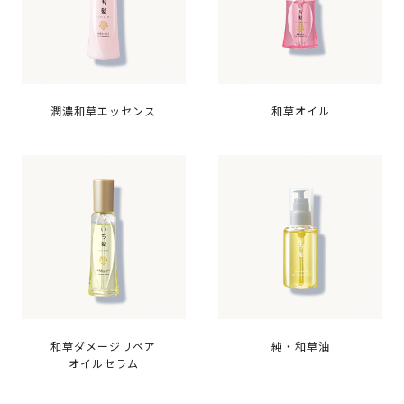
潤濃和草エッセンス
和草オイル
和草ダメージリペア
純・和草油
オイルセラム