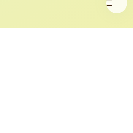
「髪ゆがみ」とは
「髪ゆがみ」とは、髪内部の水分と油分のバランスの
乱れから、外側のキューティクルが不均一にはがれた
状態のことです。さまざまな原因で「髪ゆがみ」が起
こると、うねり·くせ·パサつきを感じるようになりま
す。