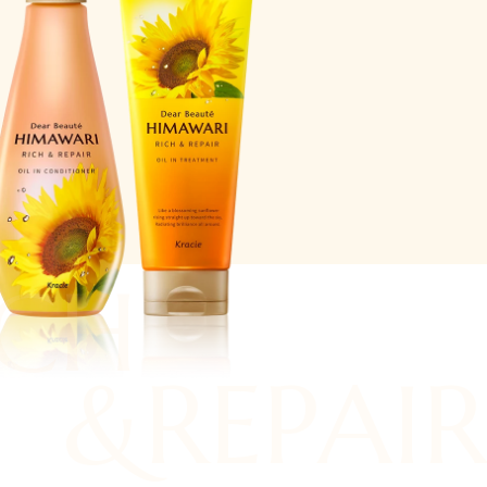
ICH
&REPAIR