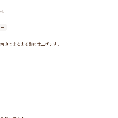
mL
リー
、素直でまとまる髪に仕上げます。