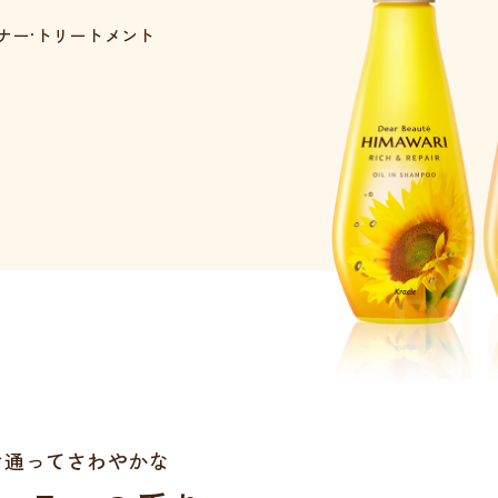
ナー·トリートメント
る
R
き通ってさわやかな