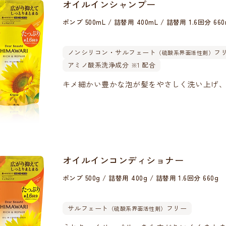
オイルインシャンプー
ポンプ 500mL / 詰替用 400mL / 詰替用 1.6回分 660
ノンシリコン・サルフェート
フ
（硫酸系界面活性剤）
アミノ酸系洗浄成分
配合
※1
キメ細かい豊かな泡が髪をやさしく洗い上げ
オイルインコンディショナー
ポンプ 500g / 詰替用 400g / 詰替用 1.6回分 660g
サルフェート
フリー
（硫酸系界面活性剤）