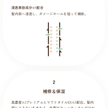
浸透美容成分
配合
※1
髪内部へ浸透し、ダメージホールを狙って補修。
2
補修＆保湿
高濃度
プレミアムヒマワリオイルEX
配合。髪内
※2
※3
部にうるおいをあたえ、外側のキューティクルのはが