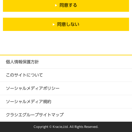
約の目的に反しない場合に変更することがあります。本規約の
ご登録いただいた会員の個人情報は、後述の利用目的の範囲内
同意する
変更の効力は、クラシエウェブサイト（以下「本ウェブサイ
で当社が利用させていただきます。取得した会員の個人情報の
ト」といいます）上での公開、または当社が定める方法をもっ
利用にあたっては、クラシエグループが定める個人情報保護方
て生じるものとします。会員は、提供条件において変更後の規
針に則り、適正な取扱いに努めます。また、当社は、ご本人の
同意しない
約の適用を受けることに合意します。変更例は以下のとおりと
同意を得た場合、または法令で認められている場合を除き、個
なりますが、これらに限られません。
人情報を第三者に提供しません。ただし、利用目的の達成に必
（変更例）
要な範囲内で個人情報の取扱いを第三者に委託する場合は、委
・新サービスの追加
託先を必要かつ適切な範囲で監督します。
・旧サービスの陳腐化に伴う廃止
・違法または不当行為を防止するための禁止項目の追加
第1条（規約の適用および変更）
個人情報保護方針
・違法または不当行為を防止するための権利の制限
本会員制度は、本規約に同意の上、登録した会員のみを対象と
します。
第3条（本サービスの適用条件）
当社は、本規約の内容を会員に事前に予告なく変更できるもの
このサイトについて
会員は本サービスを利用するにあたり、本規約を遵守するもの
とします。この場合、変更内容を本ウェブサイト（以下「本ウ
とします。
ェブサイト」といいます）上または当社が定める方法で通知
ソーシャルメディアポリシー
会員に対する本サービスは、日本国内の住所に継続的に居住し
し、それ以後本サービスを利用したとき、会員がその内容を承
ている方を対象として適用します。
認したものとみなします。
ソーシャルメディア規約
当社が本サービス内容の変更を必要と判断した場合、当社は会
員に通知することなく、その必要な変更を行うことができるも
第2条（本サービスの適用条件）
クラシエグループサイトマップ
のとします。
会員は本サービスを利用するにあたり、本規約を遵守するもの
会員となる方が未成年者の場合、保護者のご同意が必要となり
とします。
Copyright © Kracie,Ltd. All Rights Reserved.
ます。
会員に対する本サービスは、日本国内の住所に継続的に居住し