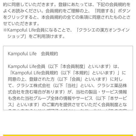
ただく会員制度となることをあらかじめご了承ください。な
約に同意していただきます。登録にあたっては、下記の会員規約を
お、本サービスの内容詳細は、https://www.kracie.co.jp/m
よくお読みください。会員規約をご理解の上、「同意する」ボタン
ember/about/index.htmlをご確認ください。
をクリックすると、本会員規約の全ての条項に同意されたものとさ
せていただきます。
ご登録いただいた会員の個人情報は、後述の利用目的の範囲内
Kampoful Life会員になることで、「クラシエの漢方オンライン
で当社グループが利用させていただきます。取得した会員の個
ショップ」をご利用頂けます。
人情報の利用にあたっては、当社グループが定める個人情報保
護方針に則り、適正な取扱いに努めます。また、当社グループ
は、ご本人の同意を得た場合、または法令で認められている場
Kampoful Life 会員規約
合を除き、個人情報を第三者に提供しません。ただし、利用目
的の達成に必要な範囲内で個人情報の取扱いを第三者に委託す
Kampoful Life会員（以下「本会員制度」といいます）は、
る場合は、委託先を必要かつ適切な範囲で監督します。
「Kampoful Life会員規約（以下「本規約」といいます）」に
同意の上、登録された方（以下「会員」といいます）に対し
第1条（規約の適用）
て、クラシエ株式会社（以下「当社」といい、クラシエ薬品株
本会員制度は、本規約に同意の上、登録した会員のみを対象と
式会社を含む場合があります）が、当社の製品・サービス情報
します。
も含めた当社グループ全体の情報やサービス（以下「本サービ
会員は、本サービスを、本規約が適用されることを前提として
ス」といいます）のご案内を提供させていただく会員制度とな
利用することができます。
ることをあらかじめご了承ください。なお、本サービスの内容
詳細は、https://www.kracie.co.jp/kampo/kampofullife/
第2条（規約の変更）
about/をご確認ください。
当社は、本規約を会員の一般の利益に適合する場合または本規