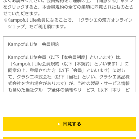
よくお読みください。会員規約をご理解の上、「同意する」ボタン
ただく会員制度となることをあらかじめご了承ください。な
をクリックすると、本会員規約の全ての条項に同意されたものとさ
お、本サービスの内容詳細は、https://www.kracie.co.jp/m
せていただきます。
ember/about/index.htmlをご確認ください。
Kampoful Life会員になることで、「クラシエの漢方オンライン
ショップ」をご利用頂けます。
ご登録いただいた会員の個人情報は、後述の利用目的の範囲内
で当社グループが利用させていただきます。取得した会員の個
人情報の利用にあたっては、当社グループが定める個人情報保
Kampoful Life 会員規約
護方針に則り、適正な取扱いに努めます。また、当社グループ
は、ご本人の同意を得た場合、または法令で認められている場
Kampoful Life会員（以下「本会員制度」といいます）は、
合を除き、個人情報を第三者に提供しません。ただし、利用目
「Kampoful Life会員規約（以下「本規約」といいます）」に
的の達成に必要な範囲内で個人情報の取扱いを第三者に委託す
同意の上、登録された方（以下「会員」といいます）に対し
る場合は、委託先を必要かつ適切な範囲で監督します。
て、クラシエ株式会社（以下「当社」といい、クラシエ薬品株
式会社を含む場合があります）が、当社の製品・サービス情報
第1条（規約の適用）
も含めた当社グループ全体の情報やサービス（以下「本サービ
本会員制度は、本規約に同意の上、登録した会員のみを対象と
ス」といいます）のご案内を提供させていただく会員制度とな
します。
ることをあらかじめご了承ください。なお、本サービスの内容
会員は、本サービスを、本規約が適用されることを前提として
詳細は、https://www.kracie.co.jp/kampo/kampofullife/
利用することができます。
about/をご確認ください。
同意する
第2条（規約の変更）
ご登録いただいた会員の個人情報は、後述の利用目的の範囲内
当社は、本規約を会員の一般の利益に適合する場合または本規
で当社が利用させていただきます。取得した会員の個人情報の