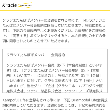
クラシエたんぽぽメンバーに登録をされる際には、下記のクラシエ
たんぽぽメンバー会員規約に同意していただきます。登録にあたっ
ては、下記の会員規約をよくお読みください。会員規約をご理解の
上、「同意する」ボタンをクリックすると、本会員規約の全ての条
項に同意されたものとさせていただきます。
クラシエたんぽぽメンバー 会員規約
クラシエたんぽぽメンバー会員（以下「本会員制度」といいま
す）は、「クラシエたんぽぽメンバー会員規約（以下「本規
約」といいます）」に同意の上、登録された方（以下「会員」
といいます）に対して、クラシエ株式会社（以下「当社」とい
います）が、当社グループ会社（クラシエホームプロダクツ販
売株式会社、クラシエ薬品株式会社、クラシエフーズ販売株式
会社、以下当社と併せて「当社グループ」といいます）の製
Kampoful Lifeに登録をされる際には、下記のKampoful Life会員規
品・サービス情報も含めた当社グループすべての情報やサービ
約に同意していただきます。登録にあたっては、下記の会員規約を
ス（以下「本サービス」といいます）のご案内を提供させてい